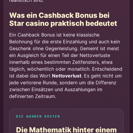
realistisch sind.
Was ein Cashback Bonus bei
Star casino praktisch bedeutet
Ein Cashback Bonus ist keine klassische
Belohnung für die erste Einzahlung und auch kein
Geschenk ohne Gegenleistung. Gemeint ist meist
ein Ausgleich für einen Teil der Nettoverluste
innerhalb eines bestimmten Zeitfensters, etwa
täglich, wöchentlich oder monatlich. Entscheidend
ist dabei das Wort
Nettoverlust
. Es geht nicht um
jede verlorene Runde, sondern um die Differenz
zwischen Einsätzen und Auszahlungen im
definierten Zeitraum.
DIE WAHREN KOSTEN
Die Mathematik hinter einem