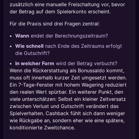
zusätzlich eine manuelle Freischaltung vor, bevor
der Betrag auf dem Spielerkonto erscheint.
Für die Praxis sind drei Fragen zentral:
Wann
endet der Berechnungszeitraum?
Wie schnell
nach Ende des Zeitraums erfolgt
die Gutschrift?
In welcher Form
wird der Betrag verbucht?
Wenn die Rückerstattung als Bonussaldo kommt,
muss oft innerhalb kurzer Zeit umgesetzt werden.
Ein 7-Tage-Fenster mit hohem Wagering reduziert
den realen Wert spürbar. Ein weiterer Punkt, den
viele unterschätzen: Selbst ein kleiner Zeitversatz
zwischen Verlust und Gutschrift verändert das
Spielverhalten. Cashback fühlt sich dann weniger
wie Rückgabe an, sondern eher wie eine spätere,
konditionierte Zweitchance.