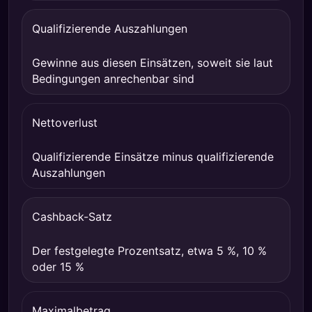
Qualifizierende Auszahlungen
Gewinne aus diesen Einsätzen, soweit sie laut
Bedingungen anrechenbar sind
Nettoverlust
Qualifizierende Einsätze minus qualifizierende
Auszahlungen
Cashback-Satz
Der festgelegte Prozentsatz, etwa 5 %, 10 %
oder 15 %
Maximalbetrag