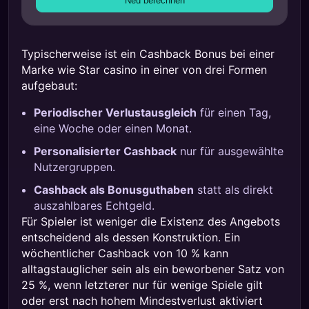
Neu berechnen
Typischerweise ist ein Cashback Bonus bei einer
Marke wie Star casino in einer von drei Formen
aufgebaut:
Periodischer Verlustausgleich
für einen Tag,
eine Woche oder einen Monat.
Personalisierter Cashback
nur für ausgewählte
Nutzergruppen.
Cashback als Bonusguthaben
statt als direkt
auszahlbares Echtgeld.
Für Spieler ist weniger die Existenz des Angebots
entscheidend als dessen Konstruktion. Ein
wöchentlicher Cashback von 10 % kann
alltagstauglicher sein als ein beworbener Satz von
25 %, wenn letzterer nur für wenige Spiele gilt
oder erst nach hohem Mindestverlust aktiviert