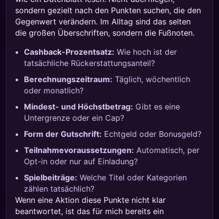
sondern gezielt nach den Punkten suchen, die den
Gegenwert verändern. Im Alltag sind das selten
die großen Überschriften, sondern die Fußnoten.
Cashback-Prozentsatz:
Wie hoch ist der
tatsächliche Rückerstattungsanteil?
Berechnungszeitraum:
Täglich, wöchentlich
oder monatlich?
Mindest- und Höchstbetrag:
Gibt es eine
Untergrenze oder ein Cap?
Form der Gutschrift:
Echtgeld oder Bonusgeld?
Teilnahmevoraussetzungen:
Automatisch, per
Opt-in oder nur auf Einladung?
Spielbeiträge:
Welche Titel oder Kategorien
zählen tatsächlich?
Wenn eine Aktion diese Punkte nicht klar
beantwortet, ist das für mich bereits ein