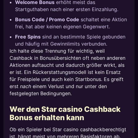
Welcome Bonus
erhöht meist das
Startguthaben nach einer ersten Einzahlung.
Bonus Code / Promo Code
schaltet eine Aktion
frei, hat aber keinen eigenen Gegenwert.
Free Spins
sind an bestimmte Spiele gebunden
und häufig mit Gewinnlimits verbunden.
Ich halte diese Trennung für wichtig, weil
Cashback in Bonusübersichten oft neben anderen
Aktionen auftaucht und dadurch größer wirkt, als
er ist. Ein Rückerstattungsmodell ist kein Ersatz
für Freispiele und auch kein Startbonus. Es greift
erst
nach
einem Verlust und nur unter den
festgelegten Bedingungen.
Wer den Star casino Cashback
Bonus erhalten kann
Ob ein Spieler bei Star casino cashbackberechtigt
ist, hängt meist von mehreren Basisfaktoren ab.