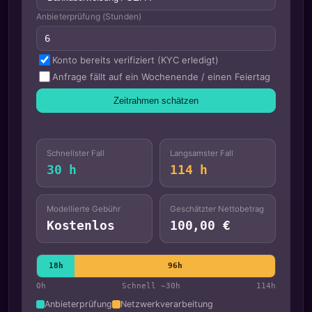
Anbieterprüfung (Stunden)
Konto bereits verifiziert (KYC erledigt)
Anfrage fällt auf ein Wochenende / einen Feiertag
Zeitrahmen schätzen
Schnellster Fall
Langsamster Fall
30 h
114 h
Modellierte Gebühr
Geschätzter Nettobetrag
Kostenlos
100,00 €
18h
96h
0h
Schnell ~30h
114h
Anbieterprüfung
Netzwerkverarbeitung